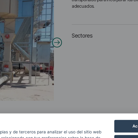
adecuados.
Sectores
Ac
pias y de terceros para analizar el uso del sitio web