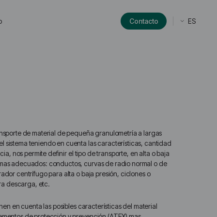
ES
o
Contacto
ransporte de material de pequeña granulometría a largas
l sistema teniendo en cuenta las características, cantidad
cia, nos permite definir el tipo de transporte, en alta o baja
s mas adecuados: conductos, curvas de radio normal o de
ador centrífugo para alta o baja presión, ciclones o
ara descarga, etc.​
enen en cuenta las posibles características del material
lementos de protección y prevención (ATEX) mas