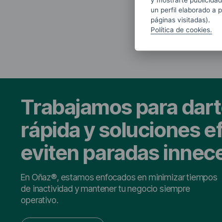
y mostrarte publicidad
un perfil elaborado a 
páginas visitadas).
Política de cookies.
Trabajamos para dart
rápida y soluciones e
eviten paradas innec
En Oñaz®, estamos enfocados en minimizar tiempos
de inactividad y mantener tu negocio siempre
operativo.