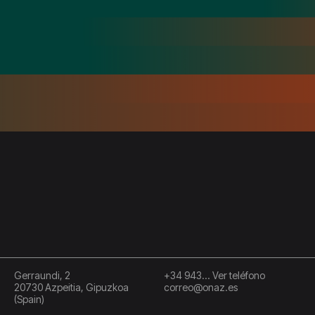
Gerraundi, 2
+34 943... Ver teléfono
20730 Azpeitia, Gipuzkoa
correo@onaz.es
(Spain)