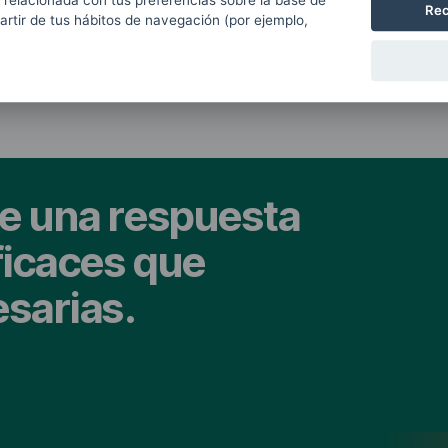
 relacionada con tus preferencias sobre la base de
Rec
partir de tus hábitos de navegación (por ejemplo,
e una respuesta
ficaces que
esarias.