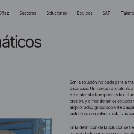
Oñaz
Sectores
Soluciones
Equipos
SAT
Talent
Main
Menu
ES
áticos
​Son la solución indicada para el t
distancias. Un adecuado cálculo de
del material a transportar y la distan
presión, y dimensionar los equipo
amplio radio, grupo soplante o aspir
ciclofiltros con válvulas rotativas p
En la definición de la solución se ti
transportado para incorporar los e