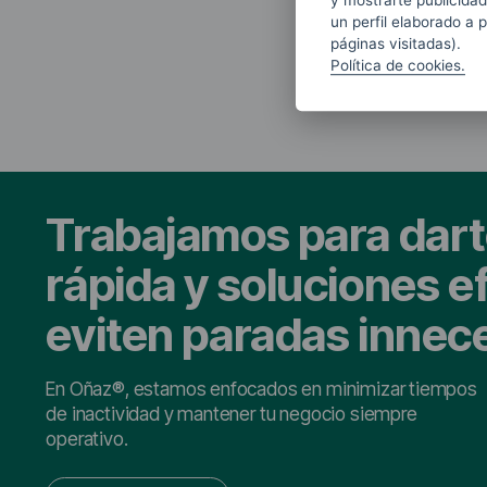
y mostrarte publicidad
un perfil elaborado a 
páginas visitadas).
Política de cookies.
Trabajamos para dart
rápida y soluciones e
eviten paradas innec
En Oñaz®, estamos enfocados en minimizar tiempos
de inactividad y mantener tu negocio siempre
operativo.