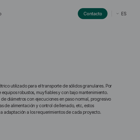
ES
o
Contacto
rico utilizado para el transporte de sólidos granulares. Por
e equipos robustos, muy fiables y con bajo mantenimiento.
 de diámetros con ejecuciones en paso normal, progresivo
as de alimentación y control de llenado, etc, estos
ia adaptación a los requerimientos de cada proyecto.