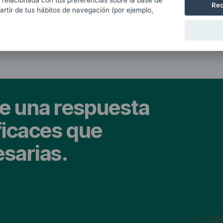
 relacionada con tus preferencias sobre la base de
Rec
partir de tus hábitos de navegación (por ejemplo,
e una respuesta
ficaces que
esarias.