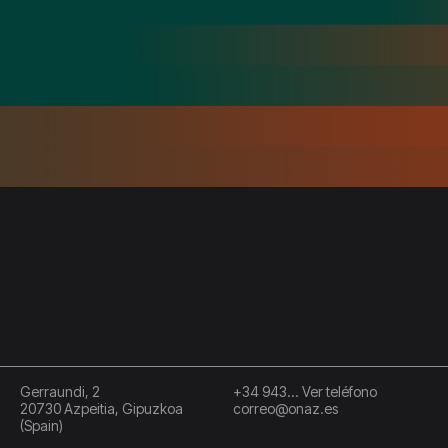
Gerraundi, 2
+34 943... Ver teléfono
20730 Azpeitia, Gipuzkoa
correo@onaz.es
(Spain)