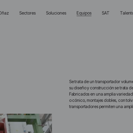
Oñaz
Sectores
Soluciones
Equipos
SAT
Talent
Main
Menu
ES
Se trata de un transportador volumét
su diseño y construcción se trata d
Fabricados en una amplia variedad
o cónico, montajes dobles, con tolv
transportadores permiten una ampl