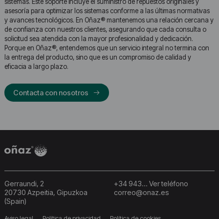
sistemas. Este soporte incluye el suministro de repuestos originales y
asesoría para optimizar los sistemas conforme a las últimas normativas
y avances tecnológicos. En Oñaz® mantenemos una relación cercana y
de confianza con nuestros clientes, asegurando que cada consulta o
solicitud sea atendida con la mayor profesionalidad y dedicación.
Porque en Oñaz®, entendemos que un servicio integral no termina con
la entrega del producto, sino que es un compromiso de calidad y
eficacia a largo plazo.
Contacta con nosotros
Gerraundi, 2
+34 943... Ver teléfono
20730 Azpeitia, Gipuzkoa
correo@onaz.es
(Spain)
Aviso legal
Política de privacidad
Política de cookies