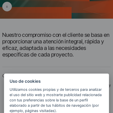
Nuestro compromiso con el cliente se basa en
proporcionar una atención integral, rápida y
eficaz, adaptada a las necesidades
específicas de cada proyecto.
Compromiso
El objetivo del servicio de asistencia técnica es
dar respuesta a cualquier incidencia en el
Uso de cookies
menor tiempo posible, reduciendo su impacto y
Utilizamos cookies propias y de terceros para analizar
facilitando la continuidad de la actividad. De
el uso del sitio web y mostrarte publicidad relacionada
este modo, garantizamos no solo la
con tus preferencias sobre la base de un perfil
operatividad constante de las instalaciones,
sino también la tranquilidad del cliente, al
elaborado a partir de tus hábitos de navegación (por
contar con un soporte técnico fiable y de
ejemplo, páginas visitadas).