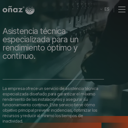
ES
Oñaz
Asistencia técnica
Sectores
especializada para un
Soluciones
rendimiento óptimo y
Equipos
continuo.
SAT
Talento
Contacto
La empresa ofrece un servicio de asistencia técnica
especializada diseñado para garantizar el máximo
rendimiento de las instalaciones y asegurar su
funcionamiento continuo. Este servicio tiene como
objetivo principal prevenir incidencias, optimizar los
recursos y reducir al mínimo los tiempos de
inactividad.